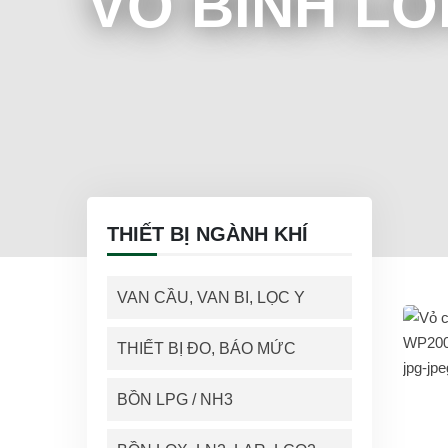
VỎ BÌNH LỎ
THIẾT BỊ NGÀNH KHÍ
VAN CẦU, VAN BI, LỌC Y
THIẾT BỊ ĐO, BÁO MỨC
BỒN LPG / NH3