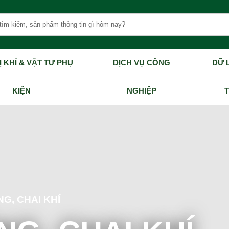
Ị KHÍ & VẬT TƯ PHỤ
DỊCH VỤ CÔNG
DỮ L
KIỆN
NGHIỆP
NG, CHAI KHÍ