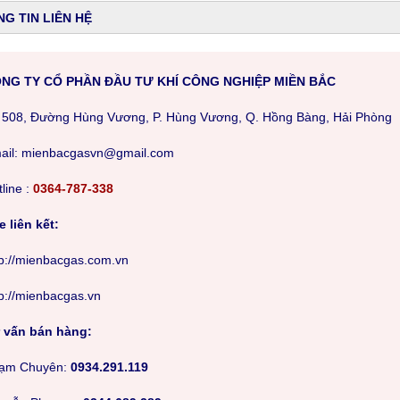
G TIN LIÊN HỆ
NG TY CỔ PHẦN ĐẦU TƯ KHÍ CÔNG NGHIỆP MIỀN BẮC
 508, Đường Hùng Vương, P. Hùng Vương, Q. Hồng Bàng, Hải Phòng
m
ail: mienbacgasvn@gmail.com
line :
0364-787-338
e liên kết:
tp://mienbacgas.com.vn
tp://mienbacgas.vn
 vấn bán hàng:
ạm Chuyên:
0934.291.119