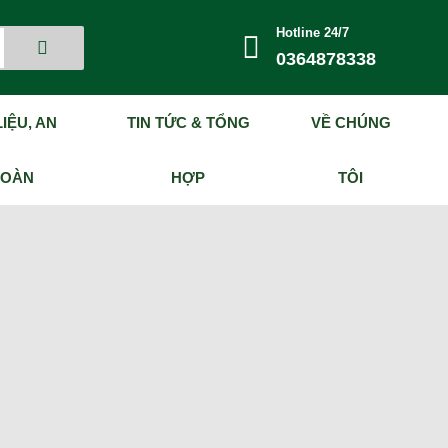
Hotline 24/7
0364878338
IỆU, AN
TIN TỨC & TỔNG
VỀ CHÚNG
TOÀN
HỢP
TÔI