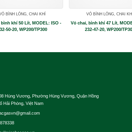
VỎ BÌNH LỎNG, CHAI KHÍ
VỎ BÌNH LỎNG, CHAI KH
 bình khí 50 Lít, MODEL: ISO -
Vỏ chai, bình khí 47 Lít, MOD
32-50-20, WP200/TP300
232-47-20, WP200/TP3
Cho Thuê bồn 
nghiệp
Thiết Kế & Th
Dịch Vụ Công 
08 Hùng Vương, Phường Hùng Vương, Quận Hồng
ố Hải Phòng, Việt Nam
acgasvn@gmail.com
4878338