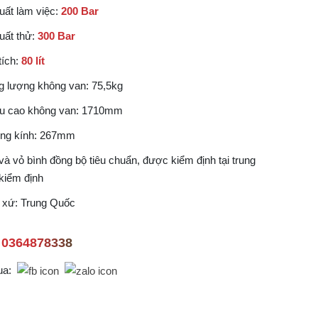
uất làm việc:
200 Bar
uất thử:
300 Bar
tích:
80 lít
g lượng không van: 75,5kg
u cao không van: 1710mm
ng kính: 267mm
và vỏ bình đồng bộ tiêu chuẩn, được kiểm định tại trung
kiểm định
 xứ: Trung Quốc
0364878338
ua: