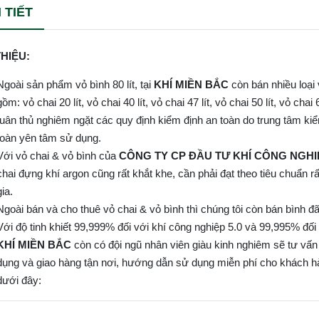
 TIẾT
THIỆU:
Ngoài sản phẩm vỏ bình 80 lít, tại
KHÍ MIỀN BẮC
còn bán nhiều loại
gồm: vỏ chai 20 lít, vỏ chai 40 lít, vỏ chai 47 lít, vỏ chai 50 lít, vỏ c
tuân thủ nghiêm ngặt các quy định kiểm định an toàn do trung tâm ki
toàn yên tâm sử dụng.
Với vỏ chai & vỏ bình của
CÔNG TY CP ĐẦU TƯ KHÍ CÔNG NGHI
chai đựng khí argon cũng rất khắt khe, cần phải đạt theo tiêu chuẩn 
gia.
Ngoài bán và cho thuê vỏ chai & vỏ bình thì chúng tôi còn bán bình đ
Với độ tinh khiết 99,999% đối với khí công nghiệp 5.0 và 99,995% đối 
KHÍ MIỀN BẮC
còn có đội ngũ nhân viên giàu kinh nghiêm sẽ tư vấ
dụng và giao hàng tận nơi, hướng dẫn sử dụng miễn phí cho khách hàn
dưới đây: