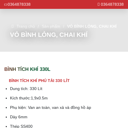
0364878338
0364878338
Trang chủ
Sản phẩm
VỎ BÌNH LỎNG, CHAI KHÍ
VỎ BÌNH LỎNG, CHAI KHÍ
BÌNH TÍCH KHÍ 330L
BÌNH TÍCH KHÍ PHÚ TÀI 330 LÍT
Dung tích: 330 Lít
Kích thước:1,9x0.5m
Phụ kiện: Van an toàn, van xả và đồng hồ áp
Dày 6mm
Thép SS400