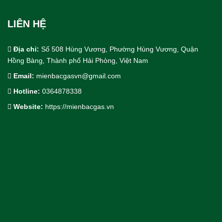
LIÊN HỆ
Địa chỉ:
Số 508 Hùng Vương, Phường Hùng Vương, Quận
Hồng Bàng, Thành phố Hải Phòng, Việt Nam
Email:
mienbacgasvn@gmail.com
Hotline:
0364878338
Cho Thuê bồn trạm khí công nghiệp
Website:
https://mienbacgas.vn
Thiết Kế & Thi Công Lắp Đặt
Dịch Vụ Công Nghiệp.
Khí Công Nghiệp & Khí Đặc Biệt
Thiết Bị & Vật Tư Ngành Khí