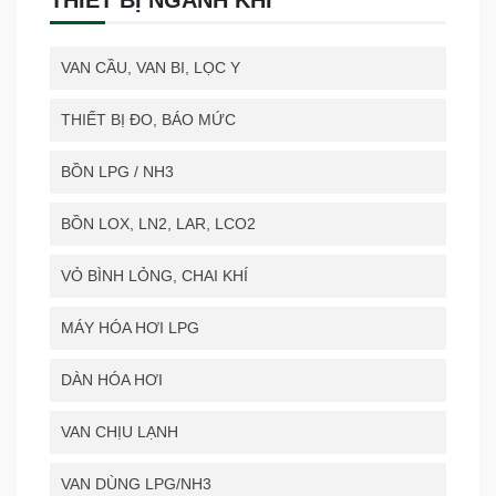
VAN CẦU, VAN BI, LỌC Y
THIẾT BỊ ĐO, BÁO MỨC
BỒN LPG / NH3
BỒN LOX, LN2, LAR, LCO2
VỎ BÌNH LỎNG, CHAI KHÍ
MÁY HÓA HƠI LPG
DÀN HÓA HƠI
VAN CHỊU LẠNH
VAN DÙNG LPG/NH3