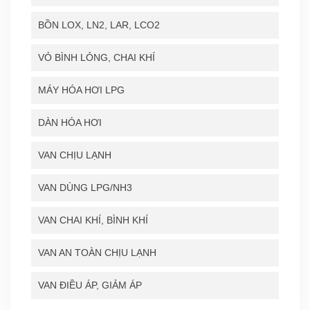
BỒN LOX, LN2, LAR, LCO2
VỎ BÌNH LỎNG, CHAI KHÍ
MÁY HÓA HƠI LPG
DÀN HÓA HƠI
VAN CHỊU LẠNH
VAN DÙNG LPG/NH3
VAN CHAI KHÍ, BÌNH KHÍ
VAN AN TOÀN CHỊU LẠNH
VAN ĐIỀU ÁP, GIẢM ÁP