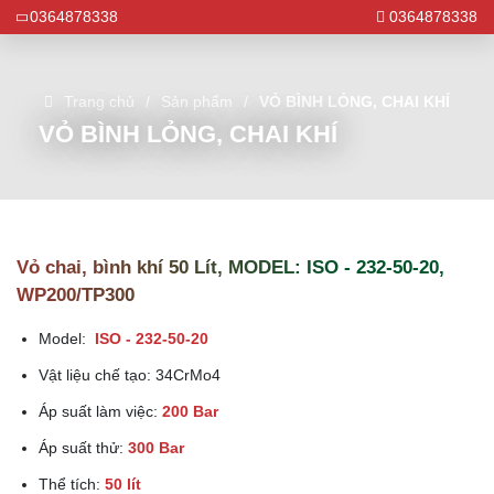
0364878338
0364878338
Trang chủ
Sản phẩm
VỎ BÌNH LỎNG, CHAI KHÍ
VỎ BÌNH LỎNG, CHAI KHÍ
Vỏ chai, bình khí 50 Lít, MODEL: ISO - 232-50-20,
WP200/TP300
Model:
ISO - 232-50-20
Vật liệu chế tạo: 34CrMo4
Áp suất làm việc:
200 Bar
Áp suất thử:
300 Bar
Thể tích:
50 lít