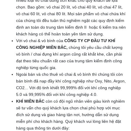
nhiều loại vỏ chai dung tích khác cho quý khách dễ lựa
chọn. Bao gồm: vỏ chai 20 lít, vỏ chai 40 lít, vỏ chai 47 lít,
vỏ chai 60 lít, vỏ chai 80 lít. Mọi sản phẩm vỏ chai chứa khí
của chúng tôi đều tuân thủ nghiêm ngặt các quy định kiểm
định an toàn do trung tâm kiểm định II hoặc 6 kiểm tra nên
khách hàng có thể hoàn toàn yên tâm sử dụng.
Với vỏ chai & vỏ bình của
CÔNG TY CP ĐẦU TƯ KHÍ
CÔNG NGHIỆP MIỀN BẮC,
chúng tôi yêu cầu chất lượng
vỏ bình / chai đựng khí argon cũng rất khắt khe, cần phải
đạt theo tiêu chuẩn rất cao của trung tâm kiểm định công
nghiệp từng quốc gia.
Ngoài bán và cho thuê vỏ chai & vỏ bình thì chúng tôi còn
bán bình đã nạp đầy khí công nghiệp như Oxy, Nito, Argon,
CO2... Với độ tinh khiết 99,999% đối với khí công nghiệp
5.0 và 99,995% đối với khí công nghiệp 4.0.
KHÍ MIỀN BẮC
còn có đội ngũ nhân viên giàu kinh nghiêm
sẽ tư vấn cho quý khách lựa chọn chai phù hợp với mục
đích sử dụng và giao hàng tận nơi, hướng dẫn sử dụng
miễn phí cho khách hàng. Quý khách vui lòng liên hệ đặt
hàng qua thông tin dưới đây: