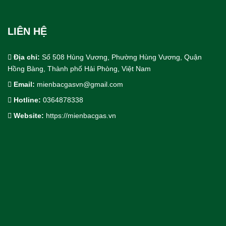
LIÊN HỆ
Địa chỉ:
Số 508 Hùng Vương, Phường Hùng Vương, Quận
Hồng Bàng, Thành phố Hải Phòng, Việt Nam
Email:
mienbacgasvn@gmail.com
Hotline:
0364878338
Cho Thuê bồn trạm khí công nghiệp
Website:
https://mienbacgas.vn
Thiết Kế & Thi Công Lắp Đặt
Dịch Vụ Công Nghiệp.
Khí Công Nghiệp & Khí Đặc Biệt
Thiết Bị & Vật Tư Ngành Khí