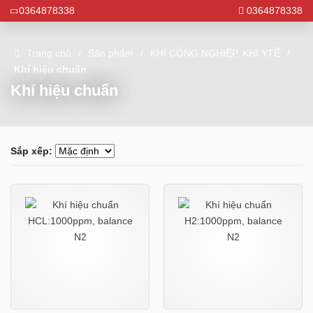
0364878338
0364878338
Trang chủ
Sản phẩm
KHÍ CÔNG NGHIỆP, KHÍ YTẾ
Khí hiệu chuẩn
Khí hiệu chuẩn
Sắp xếp: