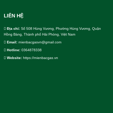
LIÊN HỆ
Địa chỉ:
Số 508 Hùng Vương, Phường Hùng Vương, Quận
Hồng Bàng, Thành phố Hải Phòng, Việt Nam
Email:
mienbacgasvn@gmail.com
Hotline:
0364878338
Cho Thuê bồn trạm khí công nghiệp
Website:
https://mienbacgas.vn
Thiết Kế & Thi Công Lắp Đặt
Dịch Vụ Công Nghiệp.
Khí Công Nghiệp & Khí Đặc Biệt
Thiết Bị & Vật Tư Ngành Khí