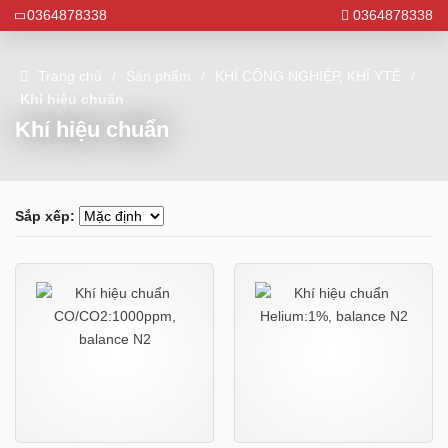
0364878338
0364878338
Trang chủ
Sản phẩm
KHÍ CÔNG NGHIỆP, KHÍ YTẾ
Khí hiệu chuẩn
Khí hiệu chuẩn
Sắp xếp: