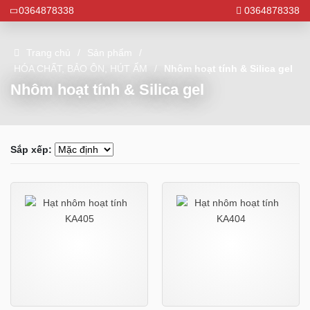
0364878338
0364878338
Trang chủ
Sản phẩm
HÓA CHẤT, BẢO ÔN, HÚT ẨM
Nhôm hoạt tính & Silica gel
Nhôm hoạt tính & Silica gel
Sắp xếp: