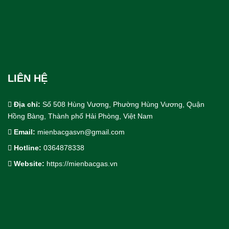
LIÊN HỆ
Địa chỉ:
Số 508 Hùng Vương, Phường Hùng Vương, Quận
Hồng Bàng, Thành phố Hải Phòng, Việt Nam
Email:
mienbacgasvn@gmail.com
Hotline:
0364878338
Cho Thuê bồn trạm khí công nghiệp
Website:
https://mienbacgas.vn
Thiết Kế & Thi Công Lắp Đặt
Dịch Vụ Công Nghiệp.