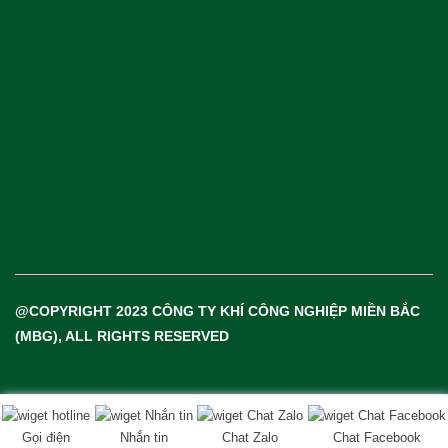
Khí Công Nghiệp & Khí Đặc Biệt
Thiết Bị & Vật Tư Ngành Khí
@COPYRIGHT 2023 CÔNG TY KHÍ CÔNG NGHIỆP MIỀN BẮC
(MBG), ALL RIGHTS RESERVED
Gọi điện
Nhắn tin
Chat Zalo
Chat Facebook