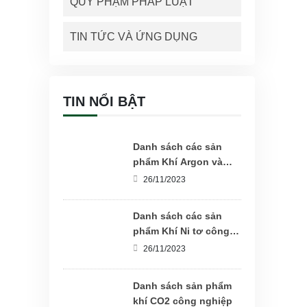
QUY PHẠM PHÁP LUẬT
TIN TỨC VÀ ỨNG DỤNG
TIN NỔI BẬT
Danh sách các sản
phẩm Khí Argon và
hỗn hợp hàn Mix
26/11/2023
Danh sách các sản
phẩm Khí Ni tơ công
nghiệp
26/11/2023
Danh sách sản phẩm
khí CO2 công nghiệp