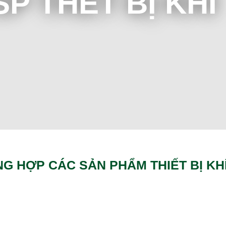
P THẾT BỊ KHÍ
G HỢP CÁC SẢN PHẨM THIẾT BỊ KH