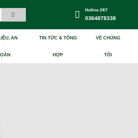
Hotline 24/7
0364878338
IỆU, AN
TIN TỨC & TỔNG
VỀ CHÚNG
TOÀN
HỢP
TÔI