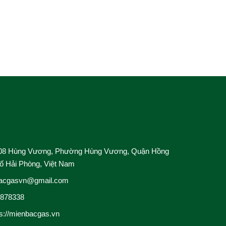
Cho Thuê bồn 
nghiệp
Thiết Kế & Th
Dịch Vụ Công 
08 Hùng Vương, Phường Hùng Vương, Quận Hồng
ố Hải Phòng, Việt Nam
acgasvn@gmail.com
4878338
ps://mienbacgas.vn