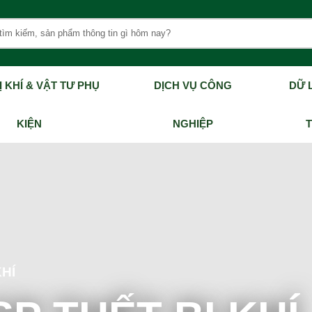
Ị KHÍ & VẬT TƯ PHỤ
DỊCH VỤ CÔNG
DỮ L
KIỆN
NGHIỆP
KHÍ