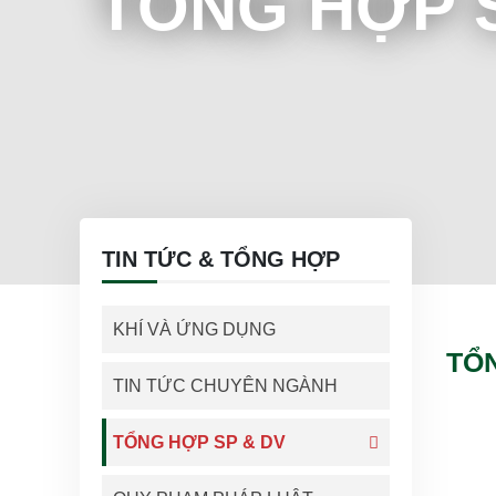
TỔNG HỢP S
TIN TỨC & TỔNG HỢP
KHÍ VÀ ỨNG DỤNG
TỔN
TIN TỨC CHUYÊN NGÀNH
TỔNG HỢP SP & DV