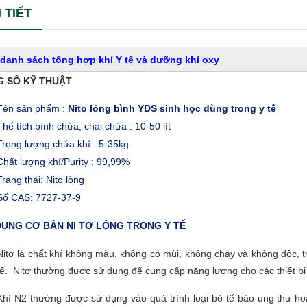
 TIẾT
 danh sách tổng hợp khí Y tế và dưỡng khí oxy
 SỐ KỸ THUẬT
Tên sản phẩm :
Nito lỏng bình YDS sinh học dùng trong y tế
Thể tích bình chứa, chai chứa : 10-50 lít
Trọng lượng chứa khí : 5-35kg
Chất lượng khí/Purity : 99,99%
Trạng thái: Nito lỏng
Số CAS: 7727-37-9
ỤNG CƠ BẢN NI TƠ LỎNG TRONG Y TẾ
Nitơ là chất khí không màu, không có mùi, không cháy và không độc, tr
tế. Nitơ thường được sử dụng để cung cấp năng lượng cho các thiết bị
Khí N2 thường được sử dụng vào quá trình loại bỏ tế bào ung thư h