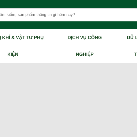
Ị KHÍ & VẬT TƯ PHỤ
DỊCH VỤ CÔNG
DỮ L
KIỆN
NGHIỆP