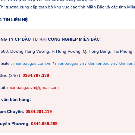
Thị trường cung cấp toàn bộ khu vực các tỉnh Miền Bắc và các tỉnh Mi
 TIN LIÊN HỆ
NG TY CP ĐẦU TƯ KHÍ CÔNG NGHIỆP MIỀN BẮC
 508, Đường Hùng Vương, P. Hùng Vương, Q. Hồng Bàng, Hải Phòng
bsite :
mienbacgas.com.vn
/
mienbacgas.vn
/
khimienbac.vn
/
khimien
line (24/7):
0364.787.338
m
ail:
mienbacgasvn@gmail.com
 vấn bán hàng:
ạm Chuyên:
0934.291.119
uyễn Phương:
0344.689.289