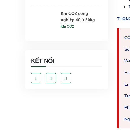
Khí CO2 công
THÔNG
nghiệp 40lít 20kg
Khí CO2
CÔ
Số
KẾT NỐI
We
Hot
E
Tư
Ph
Ng