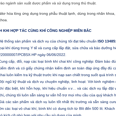
vào ngành sản xuất dược phẩm và sử dụng trong thủ thuật.
Nitơ hóa lỏng ứng dụng trong phẫu thuật lạnh, dùng trong nhãn kho
khoa.
CH KHI HỢP TÁC CÙNG KHÍ CÔNG NGHIỆP MIỀN BẮC
Hệ thống sản phẩm và dịch vụ của chúng tôi đạt tiêu chuẩn
ISO 13485
loại khí dùng trong Y tế và cung cấp lắp đặt, sửa chữa và bảo dưỡng hệ 
220000007/PCBSX-HP ngày 06/06/2022.
Cung cấp, đổi, nạp các loại bình khí chai khí công nghiệp: Đảm bảo đú
kiểm định và có giấy chứng nhận kiểm định an toàn đáp ứng đầy đủ cá
chai luôn kiểm tra kỹ thuật trước khi nạp san chiết trong suốt quá trình
Đội ngũ kỹ thuật và dịch vụ chuyên nghiệp, linh hoạt: Với kinh nghiệm
khí đặc biệt, khí hỗn hợp, khí hiệu chuẩn v.v… và các dịch vụ lắp đ
khí
,
chúng tôi luôn sẵn sàng tư vấn hỗ trợ mọi nhu cầu của quý khách 
Giá các sản phẩm và dịch vụ luôn tốt nhất thị trường và sẵn sàng cun
lớn các loại vỏ chai khí, bình khí có dung tích từ 8lít đến 500 lít. Khá
có kích cỡ phù hợp với nhu cầu sử dụng của mình.