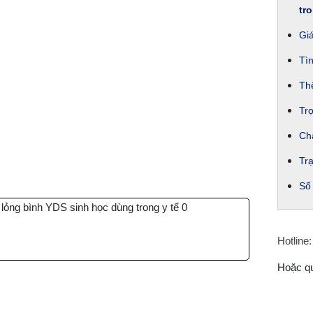
tro
Gi
Tìn
Thể
Trọ
Chấ
Trạ
Số
Hotline:
Hoặc q