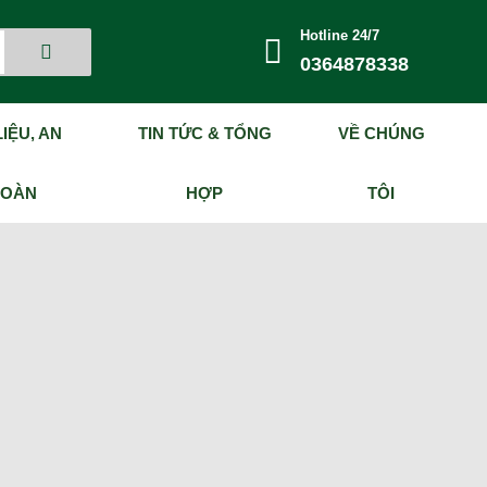
Hotline 24/7
0364878338
IỆU, AN
TIN TỨC & TỔNG
VỀ CHÚNG
TOÀN
HỢP
TÔI