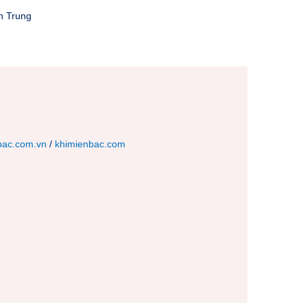
ền Trung
bac.com.vn
/
khimienbac.com