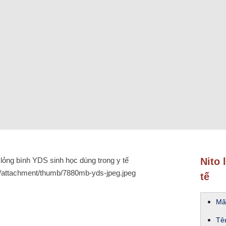
Nito 
tế
Mã
Tê