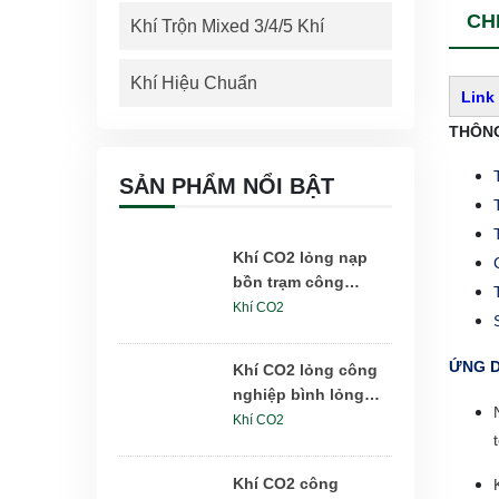
CHI
Khí Trộn Mixed 3/4/5 Khí
Khí Hiệu Chuẩn
Link
THÔNG
SẢN PHẨM NỔI BẬT
Khí CO2 lỏng nạp
bồn trạm công
nghiệp 5-25 tấn
Khí CO2
ỨNG D
Khí CO2 lỏng công
nghiệp bình lỏng
DPL175lít 175kg
Khí CO2
Khí CO2 công