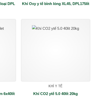
 loại DPL
Khí Oxy y tế bình lỏng XL45, DPL175lít
KHÍ Y TẾ
m 6x40lít
Khí CO2 ytế 5.0 40lít 20kg