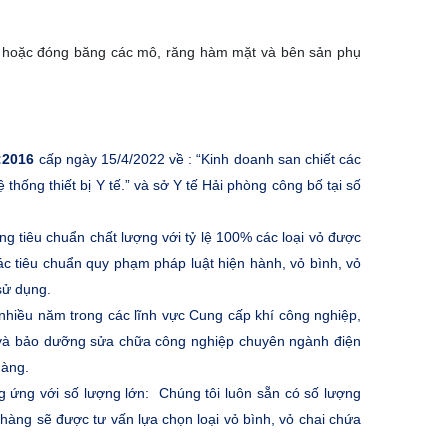
a, hoặc đóng băng các mô, răng hàm mặt và bên sản phụ
:2016
cấp ngày 15/4/2022 về : “Kinh doanh san chiết các
thống thiết bị Y tế.” và sở Y tế Hải phòng công bố tại số
ng tiêu chuẩn chất lượng với tỷ lệ 100% các loại vỏ được
c tiêu chuẩn quy phạm pháp luật hiện hành, vỏ bình, vỏ
 sử dụng.
 nhiều năm trong các lĩnh vực Cung cấp khí công nghiệp,
ặt và bảo dưỡng sửa chữa công nghiệp chuyên ngành điện
hàng.
g ứng với số lượng lớn:
Chúng tôi luôn sẵn có số lượng
ch hàng sẽ được tư vấn lựa chọn loại vỏ bình, vỏ chai chứa