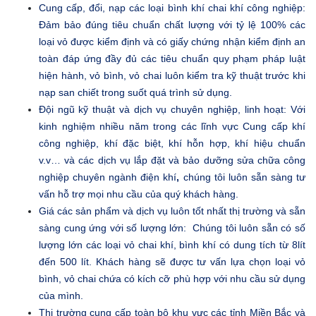
Cung cấp, đổi, nạp các loại bình khí chai khí công nghiệp:
Đảm bảo đúng tiêu chuẩn chất lượng với tỷ lệ 100% các
loại vỏ được kiểm định và có giấy chứng nhận kiểm định an
toàn đáp ứng đầy đủ các tiêu chuẩn quy phạm pháp luật
hiện hành, vỏ bình, vỏ chai luôn kiểm tra kỹ thuật trước khi
nạp san chiết trong suốt quá trình sử dụng.
Đội ngũ kỹ thuật và dịch vụ chuyên nghiệp, linh hoạt: Với
kinh nghiệm nhiều năm trong các lĩnh vực Cung cấp khí
công nghiệp, khí đặc biệt, khí hỗn hợp, khí hiệu chuẩn
v.v… và các dịch vụ lắp đặt và bảo dưỡng sửa chữa công
nghiệp chuyên ngành điện khí
,
chúng tôi luôn sẵn sàng tư
vấn hỗ trợ mọi nhu cầu của quý khách hàng.
Giá các sản phẩm và dịch vụ luôn tốt nhất thị trường và sẵn
sàng cung ứng với số lượng lớn:
Chúng tôi luôn sẵn có số
lượng lớn các loại vỏ chai khí, bình khí có dung tích từ 8lít
đến 500 lít. Khách hàng sẽ được tư vấn lựa chọn loại vỏ
bình, vỏ chai chứa có kích cỡ phù hợp với nhu cầu sử dụng
của mình.
Thị trường cung cấp toàn bộ khu vực các tỉnh Miền Bắc và