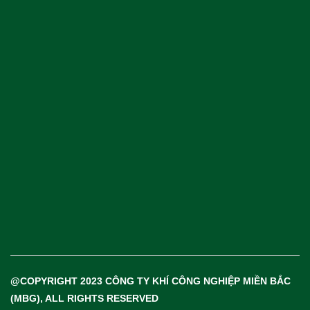
Dịch Vụ Công Nghiệp.
Khí Công Nghiệp & Khí Đặc Biệt
Thiết Bị & Vật Tư Ngành Khí
@COPYRIGHT 2023 CÔNG TY KHÍ CÔNG NGHIỆP MIỀN BẮC
(MBG), ALL RIGHTS RESERVED