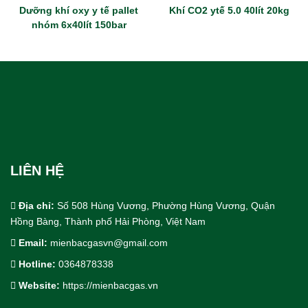
Dưỡng khí oxy y tế pallet
Khí CO2 ytế 5.0 40lít 20kg
nhóm 6x40lít 150bar
LIÊN HỆ
Địa chỉ:
Số 508 Hùng Vương, Phường Hùng Vương, Quận
Hồng Bàng, Thành phố Hải Phòng, Việt Nam
Email:
mienbacgasvn@gmail.com
Hotline:
0364878338
Cho Thuê bồn trạm khí công nghiệp
Website:
https://mienbacgas.vn
Thiết Kế & Thi Công Lắp Đặt