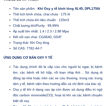
Tên sản phẩm :
Khí Oxy y tế bình lỏng XL45, DPL175lít
Thể tích bình chứa, chai chứa : 175 lít
Thể tích chứa khí tiêu chuẩn : 120m3
Chất lượng khí/Purity : 99,99%
Áp suất lớn nhất: 1.4 / 2.3 / 2.88 Mpa
Kết nối van chai: CGA540, G5/8”
Trạng thái: Khí Oxy lỏng
Số CAS: 7782-44-7
ỨNG DỤNG CƠ BẢN OXY Y TẾ
Tác dụng chính đó là cấp cứu cho người bị ngạt, bị bệnh
tim, các bệnh về hô hấp, rối loạn nhịp thở… Sử dụng di
động tại nhà hoặc trên các xe cứu thương, trong các trung
tâm y tế, bệnh viện theo hướng dẫn và chỉ định của bác sỹ.
Oxy y tế khi ở dạng cao áp còn được sử dụng điều trị ngộ
độc carbon monoxide(CO), hoại tử khí và các bệnh chuyên
biệt về oxy.