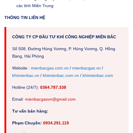
các tỉnh Miền Trung
THÔNG TIN LIÊN HỆ
CÔNG TY CP ĐẦU TƯ KHÍ CÔNG NGHIỆP MIỀN BẮC
Số 508, Đường Hùng Vương, P. Hùng Vương, Q. Hồng
Bàng, Hải Phòng
Website :
mienbacgas.com.vn
/
mienbacgas.vn
/
khimienbac.vn
/
khimienbac.com.vn
/
khimienbac.com
Hotline (24/7):
0364.787.338
Em
ail:
mienbacgasvn@gmail.com
Tư vấn bán hàng:
Phạm Chuyên:
0934.291.119