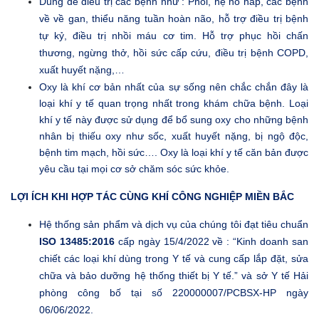
Dùng để điều trị các bệnh như : Phổi, hệ hô hấp, các bệnh
về về gan, thiểu năng tuần hoàn não, hỗ trợ điều trị bệnh
tự kỷ, điều trị nhồi máu cơ tim. Hỗ trợ phục hồi chấn
thương, ngừng thở, hồi sức cấp cứu, điều trị bệnh COPD,
xuất huyết nặng,…
Oxy là khí cơ bản nhất của sự sống nên chắc chắn đây là
loại khí y tế quan trọng nhất trong khám chữa bệnh. Loại
khí y tế này được sử dụng để bổ sung oxy cho những bệnh
nhân bị thiếu oxy như sốc, xuất huyết nặng, bị ngộ độc,
bệnh tim mạch, hồi sức…. Oxy là loại khí y tế căn bản được
yêu cầu tại mọi cơ sở chăm sóc sức khỏe.
LỢI ÍCH KHI HỢP TÁC CÙNG KHÍ CÔNG NGHIỆP MIỀN BẮC
Hệ thống sản phẩm và dịch vụ của chúng tôi đạt tiêu chuẩn
ISO 13485:2016
cấp ngày 15/4/2022 về : “Kinh doanh san
chiết các loại khí dùng trong Y tế và cung cấp lắp đặt, sửa
chữa và bảo dưỡng hệ thống thiết bị Y tế.” và sở Y tế Hải
phòng công bố tại số 220000007/PCBSX-HP ngày
06/06/2022.