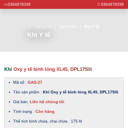
0364878338
0364878338
Trang chủ
Sản phẩm
Khí Y tế
Khí Y tế
Khí Oxy y tế bình lỏng XL45, DPL175lít
Mã số :
GAS-27
Tên sản phẩm :
Khí Oxy y tế bình lỏng XL45, DPL175lít
Giá bán:
Liên hệ chúng tôi
Tình trạng :
Còn hàng
Thể tích bình chứa, chai chứa : 175 lít