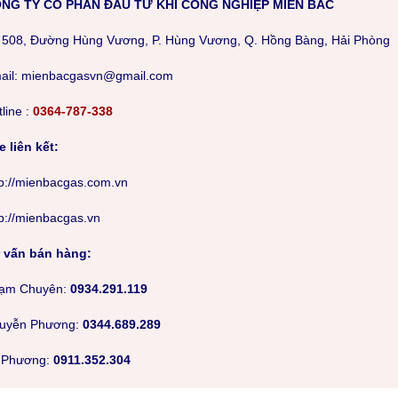
NG TY CỔ PHẦN ĐẦU TƯ KHÍ CÔNG NGHIỆP MIỀN BẮC
 508, Đường Hùng Vương, P. Hùng Vương, Q. Hồng Bàng, Hải Phòng
m
ail: mienbacgasvn@gmail.com
line :
0364-787-338
e liên kết:
tp://mienbacgas.com.vn
tp://mienbacgas.vn
 vấn bán hàng:
ạm Chuyên:
0934.291.119
uyễn Phương:
0344.689.289
 Phương:
0911.352.304