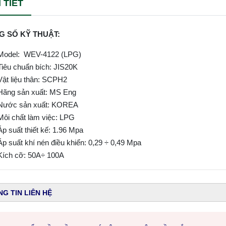
 TIẾT
G SỐ KỸ THUẬT:
Model: WEV-4122 (LPG)
Tiêu chuẩn bích: JIS20K
Vật liệu thân: SCPH2
Hãng sản xuất: MS Eng
Nước sản xuất: KOREA
Môi chất làm việc: LPG
Áp suất thiết kế: 1.96 Mpa
Áp suất khí nén điều khiển: 0,29 ÷ 0,49 Mpa
Kích cỡ: 50A÷ 100A
G TIN LIÊN HỆ