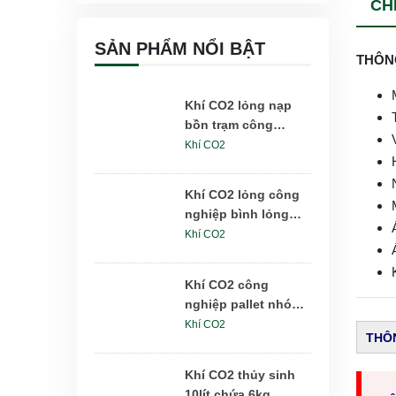
CHI
SẢN PHẨM NỔI BẬT
THÔN
Khí CO2 lỏng nạp
bồn trạm công
nghiệp 5-25 tấn
Khí CO2
Khí CO2 lỏng công
nghiệp bình lỏng
DPL175lít 175kg
Khí CO2
Khí CO2 công
nghiệp pallet nhóm
6x24kg
Khí CO2
THÔN
Khí CO2 thủy sinh
10lít chứa 6kg