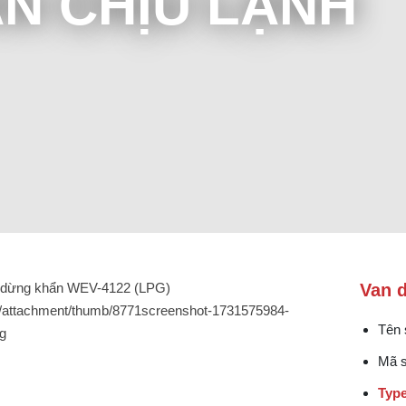
N CHỊU LẠNH
Van 
Tên
Mã 
Typ