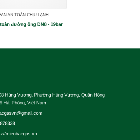
VAN AN TOÀN CHỊU LẠNH
 toàn đường ống DN8 - 19bar
Cho Thuê bồn 
nghiệp
Thiết Kế & Th
Dịch Vụ Công 
08 Hùng Vương, Phường Hùng Vương, Quận Hồng
ố Hải Phòng, Việt Nam
acgasvn@gmail.com
4878338
ps://mienbacgas.vn