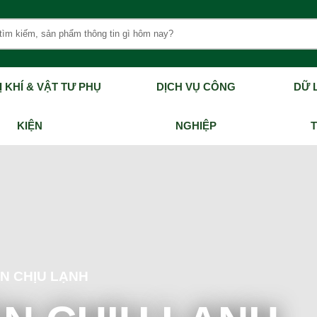
Ị KHÍ & VẬT TƯ PHỤ
DỊCH VỤ CÔNG
DỮ L
KIỆN
NGHIỆP
N CHỊU LẠNH