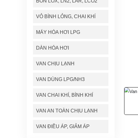
BỒN LOX, LN2, LAR, LCO2
VỎ BÌNH LỎNG, CHAI KHÍ
MÁY HÓA HƠI LPG
DÀN HÓA HƠI
VAN CHỊU LẠNH
VAN DÙNG LPG/NH3
VAN CHAI KHÍ, BÌNH KHÍ
VAN AN TOÀN CHỊU LẠNH
VAN ĐIỀU ÁP, GIẢM ÁP