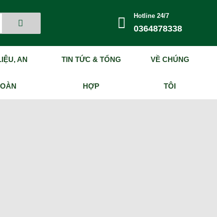
Hotline 24/7
0364878338
IỆU, AN
TIN TỨC & TỔNG
VỀ CHÚNG
TOÀN
HỢP
TÔI