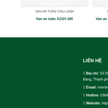
VAN AN TOÀN CHỊU LẠNH
Van an toàn A21H-160
Van an
LIÊN HỆ
Địa chỉ:
Số 5
Bàng, Thành ph
Email:
mienb
Hotline:
036
Website:
htt