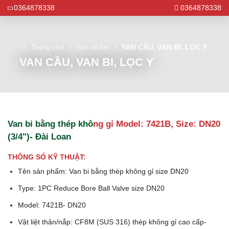
0364878338
0364878338
Trang chủ
Sản phẩm
VAN CẦU, VAN BI, LỌC Y
VAN CẦU, VAN BI, LỌC Y
Van bi bằng thép không gỉ Model: 7421B, Size: DN20
(3/4")- Đài Loan
THÔNG SỐ KỸ THUẬT:
Tên sản phẩm: Van bi bằng thép không gỉ size DN20
Type: 1PC Reduce Bore Ball Valve size DN20
Model: 7421B- DN20
Vật liệt thân/nắp: CF8M (SUS 316) thép không gỉ cao cấp-