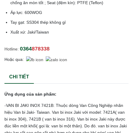
chống ăn mòn tốt ; Seat (đệm kín): PTFE (Teflon)
Áp lực: 600WOG
Tay gạt: SS304 thép không gỉ
Xuất xứ: Jaki/Taiwan
0364878338
Hotline:
Hoặc qua:
CHI TIẾT
Ứng dụng của sản phẩm:
-VAN BI JAKI INOX 7421B: Thuộc dòng Van Công Nghiệp nhãn
hiệu Van bi Jaki- Taiwan. Van bi inox Jaki với model: 7421A( van
bi inox 304), 7421B ( van bi inox 316). Van bi inox Jaki này được
đúc liền một khối( gọi là: van bi một thân). Do đó. van bi inox Jaki
chịu lực rất cao nên rất phù hợp sử dụng cho khí nén( van khí