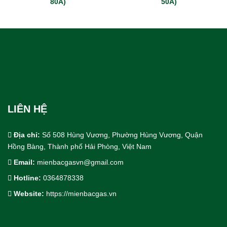
80A)
50A)
LIÊN HỆ
Địa chỉ:
Số 508 Hùng Vương, Phường Hùng Vương, Quận
Hồng Bàng, Thành phố Hải Phòng, Việt Nam
Email:
mienbacgasvn@gmail.com
Hotline:
0364878338
Cho Thuê bồn trạm khí công nghiệp
Website:
https://mienbacgas.vn
Thiết Kế & Thi Công Lắp Đặt
Dịch Vụ Công Nghiệp.