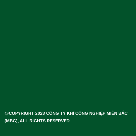
Khí Công Nghiệp & Khí Đặc Biệt
Thiết Bị & Vật Tư Ngành Khí
@COPYRIGHT 2023 CÔNG TY KHÍ CÔNG NGHIỆP MIỀN BẮC
(MBG), ALL RIGHTS RESERVED