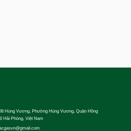
Cho Thuê bồn 
nghiệp
Thiết Kế & Th
Dịch Vụ Công 
08 Hùng Vương, Phường Hùng Vương, Quận Hồng
ố Hải Phòng, Việt Nam
acgasvn@gmail.com