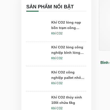
SẢN PHẨM NỔI BẬT
Khí CO2 lỏng nạp
bồn trạm công
nghiệp 5-25 tấn
Khí CO2
Khí CO2 lỏng công
nghiệp bình lỏng
DPL175lít 175kg
Khí CO2
Bình 
Khí CO2 công
nghiệp pallet nhóm
6x24kg
Khí CO2
Khí CO2 thủy sinh
10lít chứa 6kg
Khí CO2