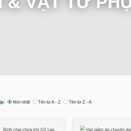
Í & VẬT TƯ PH
ếp:
Mới nhất
Tên từ A - Z
Tên từ Z - A