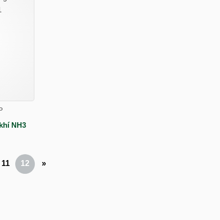
P
khí NH3
11
12
»