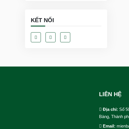
KẾT NỐI
LIÊN HỆ
Địa chỉ:
Số 5
Bàng, Thành ph
Email:
mienb