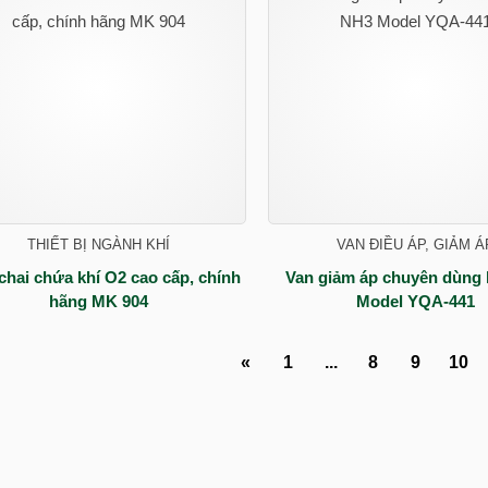
THIẾT BỊ NGÀNH KHÍ
VAN ĐIỀU ÁP, GIẢM Á
chai chứa khí O2 cao cấp, chính
Van giảm áp chuyên dùng 
hãng MK 904
Model YQA-441
«
1
...
8
9
10