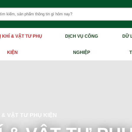
Ị KHÍ & VẬT TƯ PHỤ
DỊCH VỤ CÔNG
DỮ L
KIỆN
NGHIỆP
Í & VẬT TƯ PHỤ KIỆN