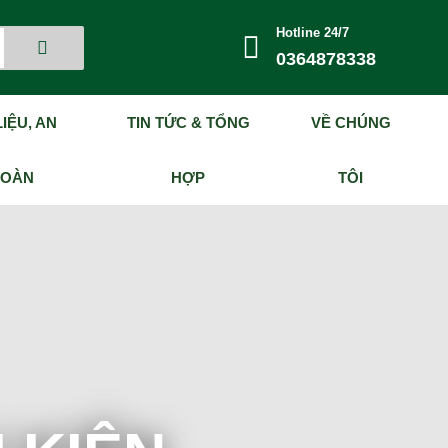
Hotline 24/7
0364878338
IỆU, AN
TIN TỨC & TỔNG
VỀ CHÚNG
TOÀN
HỢP
TÔI