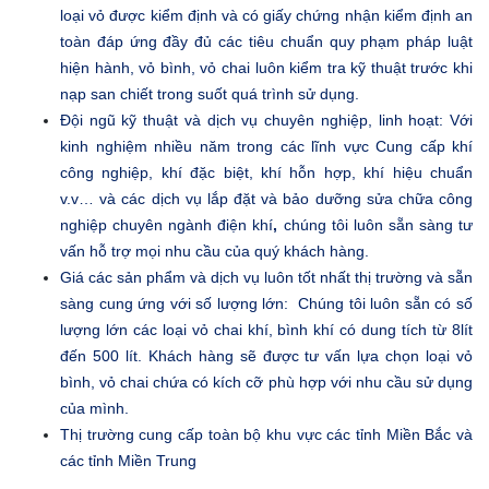
loại vỏ được kiểm định và có giấy chứng nhận kiểm định an
toàn đáp ứng đầy đủ các tiêu chuẩn quy phạm pháp luật
hiện hành, vỏ bình, vỏ chai luôn kiểm tra kỹ thuật trước khi
nạp san chiết trong suốt quá trình sử dụng.
Đội ngũ kỹ thuật và dịch vụ chuyên nghiệp, linh hoạt: Với
kinh nghiệm nhiều năm trong các lĩnh vực Cung cấp khí
công nghiệp, khí đặc biệt, khí hỗn hợp, khí hiệu chuẩn
v.v… và các dịch vụ lắp đặt và bảo dưỡng sửa chữa công
nghiệp chuyên ngành điện khí
,
chúng tôi luôn sẵn sàng tư
vấn hỗ trợ mọi nhu cầu của quý khách hàng.
Giá các sản phẩm và dịch vụ luôn tốt nhất thị trường và sẵn
sàng cung ứng với số lượng lớn:
Chúng tôi luôn sẵn có số
lượng lớn các loại vỏ chai khí, bình khí có dung tích từ 8lít
đến 500 lít. Khách hàng sẽ được tư vấn lựa chọn loại vỏ
bình, vỏ chai chứa có kích cỡ phù hợp với nhu cầu sử dụng
của mình.
Thị trường cung cấp toàn bộ khu vực các tỉnh Miền Bắc và
các tỉnh Miền Trung