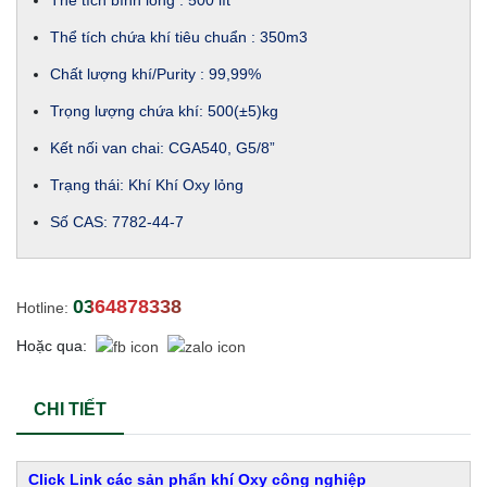
Thể tích bình lỏng : 500 lít
Thể tích chứa khí tiêu chuẩn : 350m3
Chất lượng khí/Purity : 99,99%
Trọng lượng chứa khí: 500(±5)kg
Kết nối van chai: CGA540, G5/8”
Trạng thái: Khí Khí Oxy lỏng
Số CAS: 7782-44-7
0364878338
Hotline:
Hoặc qua:
CHI TIẾT
Click Link các sản phẩn khí Oxy công nghiệp