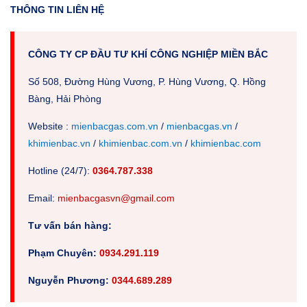
THÔNG TIN LIÊN HỆ
CÔNG TY CP ĐẦU TƯ KHÍ CÔNG NGHIỆP MIỀN BẮC
Số 508, Đường Hùng Vương, P. Hùng Vương, Q. Hồng
Bàng, Hải Phòng
Website :
mienbacgas.com.vn
/
mienbacgas.vn
/
khimienbac.vn
/
khimienbac.com.vn
/
khimienbac.com
Hotline (24/7):
0364.787.338
Em
ail:
mienbacgasvn@gmail.com
Tư vấn bán hàng:
Phạm Chuyên:
0934.291.119
Nguyễn Phương:
0344.689.289