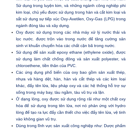
Sử dụng trong luyện kim, và những ngành công nghiệp phi
kim loại, chủ yếu được sử dụng trong hàn và cắt kim loại và
sắt sử dụng sự tiếp xúc Oxy-Axetilen, Oxy-Gas (LPG) trong
ngành đóng tàu và xây dựng.
Oxy được sử dụng trong các nhà máy xử lý nước thải và
lọc nước. được trộn vào trong nước để tăng cường sản
sinh vi khuẩn chuyển hóa các chất cặn bã trong nước.
Sử dụng để sản xuất epoxy ethane (ethylene oxide), được
sử dụng làm chất chống đông và sản xuất polyester, và
chloroethene, tiền thân của PVC.
Các ứng dụng phổ biến của oxy bao gồm sản xuất thép,
nhựa và hàng dệt, hàn, hàn và cắt thép và các kim loại
khác, đẩy tên lửa, liệu pháp oxy và các hệ thống hỗ trợ sự
sống trong máy bay, tàu ngầm, tàu vũ trụ và lặn.
Ở dạng lỏng, oxy được sử dụng rộng rãi như một chất oxy
hóa để sử dụng trong tên lửa, nơi nó phản ứng với hydro
lỏng để tạo ra lực đẩy cần thiết cho việc đẩy tên lửa, vệ tinh
vào không gian vũ trụ.
Dùng trong lĩnh vực sản xuất công nghiệp như: Dược phẩm