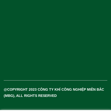
Khí Công Nghiệp & Khí Đặc Biệt
Thiết Bị & Vật Tư Ngành Khí
@COPYRIGHT 2023 CÔNG TY KHÍ CÔNG NGHIỆP MIỀN BẮC
(MBG), ALL RIGHTS RESERVED