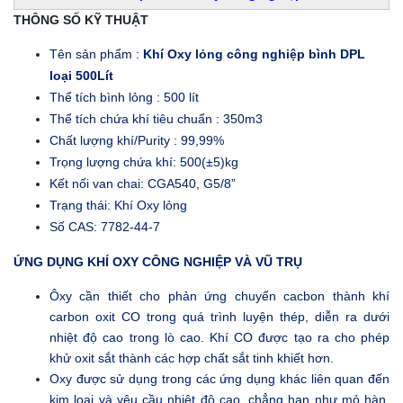
THÔNG SỐ KỸ THUẬT
Tên sản phẩm :
Khí Oxy lỏng công nghiệp bình DPL
loại 500Lít
Thể tích bình lỏng : 500 lít
Thể tích chứa khí tiêu chuẩn : 350m3
Chất lượng khí/Purity : 99,99%
Trọng lượng chứa khí: 500(±5)kg
Kết nối van chai: CGA540, G5/8”
Trạng thái: Khí Oxy lỏng
Số CAS: 7782-44-7
ỨNG DỤNG KHÍ OXY CÔNG NGHIỆP VÀ VŨ TRỤ
Ôxy cần thiết cho phản ứng chuyển cacbon thành khí
carbon oxit CO trong quá trình luyện thép, diễn ra dưới
nhiệt độ cao trong lò cao. Khí CO được tạo ra cho phép
khử oxit sắt thành các hợp chất sắt tinh khiết hơn.
Oxy được sử dụng trong các ứng dụng khác liên quan đến
kim loại và yêu cầu nhiệt độ cao, chẳng hạn như mỏ hàn.