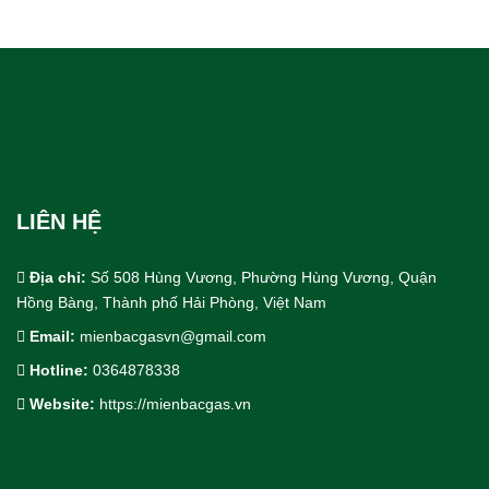
LIÊN HỆ
Địa chỉ:
Số 508 Hùng Vương, Phường Hùng Vương, Quận
Hồng Bàng, Thành phố Hải Phòng, Việt Nam
Email:
mienbacgasvn@gmail.com
Hotline:
0364878338
Cho Thuê bồn trạm khí công nghiệp
Website:
https://mienbacgas.vn
Thiết Kế & Thi Công Lắp Đặt
Dịch Vụ Công Nghiệp.