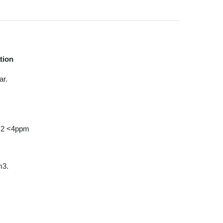
tion
ar.
N2 <4ppm
m3.