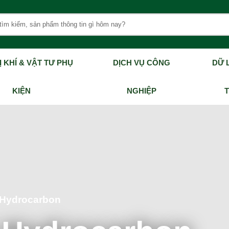
Ị KHÍ & VẬT TƯ PHỤ
DỊCH VỤ CÔNG
DỮ L
KIỆN
NGHIỆP
 Hydrocarbon