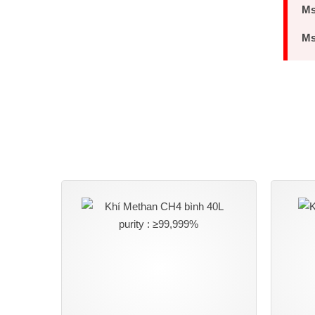
Ms
Ms