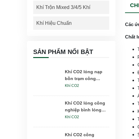
CHI
Khí Trộn Mixed 3/4/5 Khí
Khí Hiệu Chuẩn
Các ứn
Chất l
SẢN PHẨM NỔI BẬT
Khí CO2 lỏng nạp
bồn trạm công
nghiệp 5-25 tấn
Khí CO2
Khí CO2 lỏng công
nghiệp bình lỏng
DPL175lít 175kg
Khí CO2
Khí CO2 công