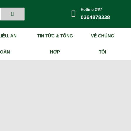
Hotline 24/7
0364878338
IỆU, AN
TIN TỨC & TỔNG
VỀ CHÚNG
TOÀN
HỢP
TÔI