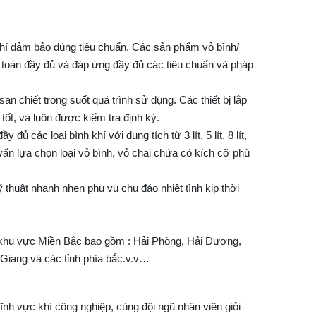
 khí đảm bảo đúng tiêu chuẩn. Các sản phẩm vỏ bình/
 toàn đầy đủ và đáp ứng đầy đủ các tiêu chuẩn và pháp
n chiết trong suốt quá trình sử dụng. Các thiết bị lắp
tốt, và luôn được kiểm tra định kỳ.
các loại bình khí với dung tích từ 3 lít, 5 lít, 8 lít,
c tư vấn lựa chọn loại vỏ bình, vỏ chai chứa có kích cỡ phù
 thuật nhanh nhẹn phụ vụ chu đáo nhiệt tình kịp thời
í khu vực Miền Bắc bao gồm : Hải Phòng, Hải Dương,
Giang và các tỉnh phía bắc.v.v…
ĩnh vực khí công nghiệp, cùng đội ngũ nhân viên giỏi