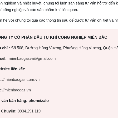
nh nghiệm và nhiệt huyết, chúng tôi luôn sẵn sàng tư vấn hỗ trợ đến 
hí công nghiệp và các sản phẩm khí liên quan.
ên hệ với chúng tôi qua các thông tin sau để được tư vấn chi tiết và 
NG TY CỔ PHẦN ĐẦU TƯ KHÍ CÔNG NGHIỆP MIỀN BẮC
 chỉ :
Số 508, Đường Hùng Vương, Phường Hùng Vương, Quận Hồ
m
ail:
mienbacgasvn@gmail.com
bsite liên kết:
tp://mienbacgas.com.vn
tp://mienbacgas.vn
 vấn bán hàng: phone/zalo
 Chuyên:
0934.291.119