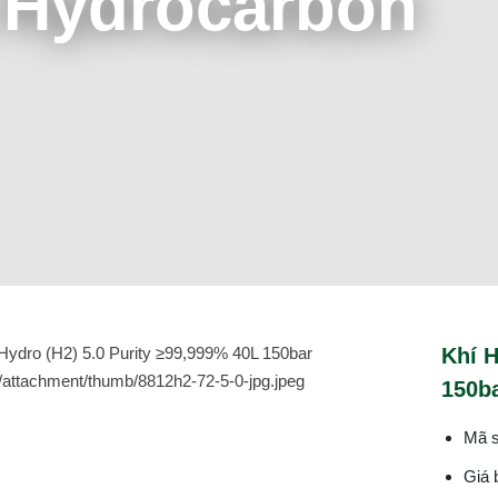
 Hydrocarbon
Khí H
150b
Mã s
Giá 