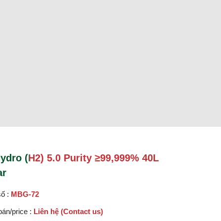
ydro (H2) 5.0 Purity ≥99,999% 40L
ar
ố :
MBG-72
bán/price :
Liên hệ (Contact us)