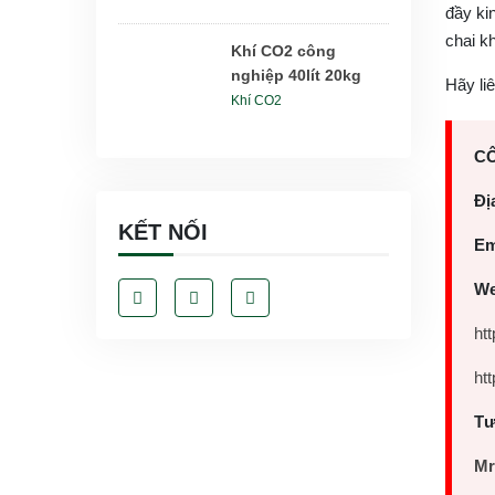
đầy ki
chai k
Khí CO2 công
nghiệp 40lít 20kg
Hãy li
Khí CO2
CÔ
Địa
KẾT NỐI
E
We
ht
ht
Tư
Mr