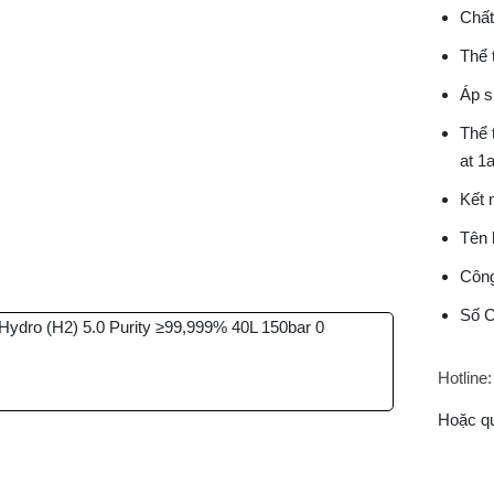
Chất
Thể t
Áp s
Thể 
at 1
Kết 
Tên 
Công
Số C
Hotline:
Hoặc q