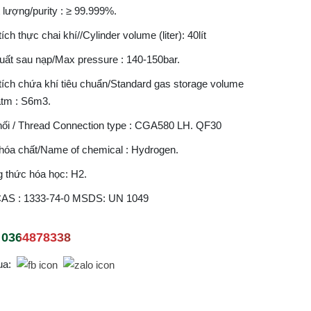
 lượng/purity : ≥ 99.999%.
ích thực chai khí//Cylinder volume (liter): 40lít
uất sau nạp/Max pressure : 140-150bar.
tích chứa khí tiêu chuẩn/Standard gas storage volume
atm : S6m3.
nối / Thread Connection type : CGA580 LH. QF30
hóa chất/Name of chemical : Hydrogen.
 thức hóa học: H2.
AS : 1333-74-0 MSDS: UN 1049
0364878338
ua: