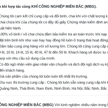
ch khi hợp tác cùng KHÍ CÔNG NGHIỆP MIỀN BẮC (MBG).
Chúng tôi cam kết chỉ cung cấp và đổi bình, chai khí với chất lượng
chai chứa khí của chúng tôi có đầy đủ giấy Chứng nhận kiểm định an
luật hiện hành.
100% vỏ bình / vỏ chai chứa đảm bảo kiểm tra an toàn trước khi nạp sa
đặt trên bình khí như van hay hay đồng hồ luôn ở trạng thái hoạt động 
Đảm bảo cung ứng hàng với số lượng lớn. Chúng tôi cũng cung cấp đầy đủ 
9 lít, 10 lít, 14 lít, 15 lít, 40 lít, 47 lít đến 50 lít. Khách hàng sẽ đượ
hợp với nhu cầu sử dụng của mình.
Có đội ngũ nhân viên giao nhận vận chuyển và dịch đội ngũ dịch vụ kỹ
đến khách hàng.
Giá sản phẩm của chúng tôi luôn luôn tốt nhất thị trường.
Khu vực thị trường cung cấp : Chúng tôi luôn sẵn sàng cung cấp kh
Quảng Ninh, Thái Bình, Nam Định, Ninh Bình, Hà Nội, Bắc Ninh, Bắc 
ÔNG NGHIỆP MIỀN BẮC (MBG)
Với kinh nghiệm nhiều năm trong l