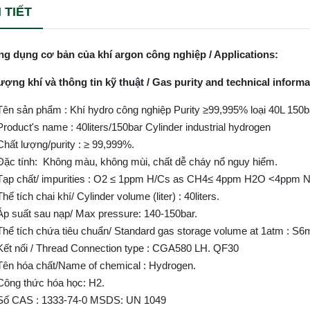
 TIẾT
g dụng cơ bản của khí argon công nghiệp / Applications:
ượng khí và thông tin kỹ thuật / Gas purity and technical informa
Tên sản phẩm : Khí hydro công nghiệp Purity ≥99,995% loại 40L 150b
Product's name : 40liters/150bar Cylinder industrial hydrogen
Chất lượng/purity : ≥ 99,999%.
Đặc tính: Không màu, không mùi, chất dễ cháy nổ nguy hiểm.
Tạp chất/ impurities : O2 ≤ 1ppm H/Cs as CH4≤ 4ppm H2O <4ppm 
Thể tích chai khí/ Cylinder volume (liter) : 40liters.
Áp suất sau nạp/ Max pressure: 140-150bar.
Thể tích chứa tiêu chuẩn/ Standard gas storage volume at 1atm : S6
Kết nối / Thread Connection type : CGA580 LH. QF30
Tên hóa chất/Name of chemical : Hydrogen.
Công thức hóa học: H2.
Số CAS : 1333-74-0 MSDS: UN 1049