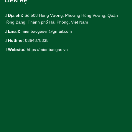
LIÊN HỆ
Địa chỉ:
Số 508 Hùng Vương, Phường Hùng Vương, Quận
Hồng Bàng, Thành phố Hải Phòng, Việt Nam
Email:
mienbacgasvn@gmail.com
Hotline:
0364878338
Cho Thuê bồn trạm khí công nghiệp
Website:
https://mienbacgas.vn
Thiết Kế & Thi Công Lắp Đặt
Dịch Vụ Công Nghiệp.
Khí Công Nghiệp & Khí Đặc Biệt
Thiết Bị & Vật Tư Ngành Khí