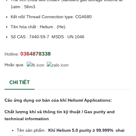
1atm : S6m3.
Kết nối/ Thread Connection type: CGA580
Tên hóa chất : Helium . (He).
Số CAS : 7440-59-7 MSDS : UN 1046
0364878338
Hotline:
Hoặc qua:
CHI TIẾT
Các ứng dụng cơ bản của khí Helium/ Applications:
Chất lượng khí và thông tin kỹ thuật / Gas purity and
technical information
Tên sản phẩm :
Khí Helium 5.0 purity ≥ 99.999% chai