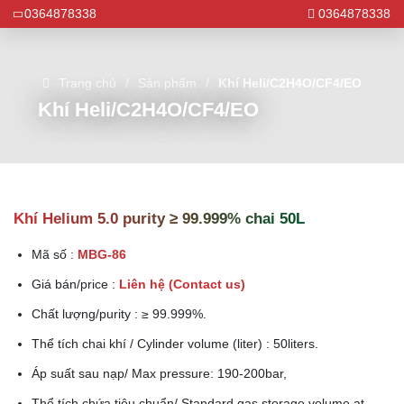
0364878338
0364878338
Trang chủ
Sản phẩm
Khí Heli/C2H4O/CF4/EO
Khí Heli/C2H4O/CF4/EO
Khí Helium 5.0 purity ≥ 99.999% chai 50L
Mã số :
MBG-86
Giá bán/price :
Liên hệ (Contact us)
Chất lượng/purity : ≥ 99.999%.
Thể tích chai khí / Cylinder volume (liter) : 50liters.
Áp suất sau nạp/ Max pressure: 190-200bar,
Thể tích chứa tiêu chuẩn/ Standard gas storage volume at