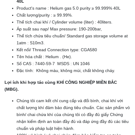
40L
Product's name : Helium gas 5.0 purity ≥ 99.999% 40L
Chất lượng/purity : ≥ 99.99%.
Thể tích chai khí / Cylinder volume (liter) : 40liters.
Áp suất sau nạp/ Max pressure: 190-200bar,
Thể tích chứa tiêu chuẩn/ Standard gas storage volume at
1atm : S10m3.
Kết nối/ Thread Connection type: CGA580
Tên hóa chất : Helium . (He).
Số CAS : 7440-59-7 MSDS : UN 1046
Đặc tính: Không màu, không mùi, chất không cháy.
Lợi ích khi hợp tác cùng KHÍ CÔNG NGHIỆP MIỀN BẮC
(MBG).
Chúng tôi cam kết chỉ cung cấp và đổi bình, chai khí với
chất lượng khí đảm bảo đúng tiêu chuẩn. Các sản phẩm vỏ
bình/ chai chứa khí của chúng tôi có đầy đủ giấy Chứng
nhận kiểm định an toàn đầy đủ và đáp ứng đầy đủ các tiêu
chuẩn và pháp luật hiện hành.