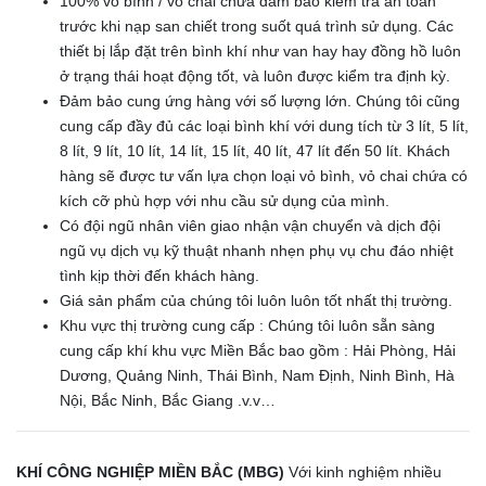
100% vỏ bình / vỏ chai chứa đảm bảo kiểm tra an toàn
trước khi nạp san chiết trong suốt quá trình sử dụng. Các
thiết bị lắp đặt trên bình khí như van hay hay đồng hồ luôn
ở trạng thái hoạt động tốt, và luôn được kiểm tra định kỳ.
Đảm bảo cung ứng hàng với số lượng lớn. Chúng tôi cũng
cung cấp đầy đủ các loại bình khí với dung tích từ 3 lít, 5 lít,
8 lít, 9 lít, 10 lít, 14 lít, 15 lít, 40 lít, 47 lít đến 50 lít. Khách
hàng sẽ được tư vấn lựa chọn loại vỏ bình, vỏ chai chứa có
kích cỡ phù hợp với nhu cầu sử dụng của mình.
Có đội ngũ nhân viên giao nhận vận chuyển và dịch đội
ngũ vụ dịch vụ kỹ thuật nhanh nhẹn phụ vụ chu đáo nhiệt
tình kịp thời đến khách hàng.
Giá sản phẩm của chúng tôi luôn luôn tốt nhất thị trường.
Khu vực thị trường cung cấp : Chúng tôi luôn sẵn sàng
cung cấp khí khu vực Miền Bắc bao gồm : Hải Phòng, Hải
Dương, Quảng Ninh, Thái Bình, Nam Định, Ninh Bình, Hà
Nội, Bắc Ninh, Bắc Giang .v.v…
KHÍ CÔNG NGHIỆP MIỀN BẮC (MBG)
Với kinh nghiệm nhiều