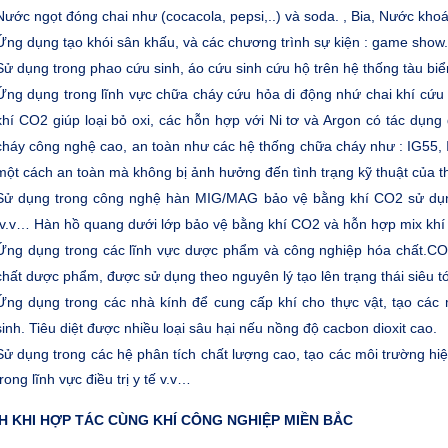
Nước ngọt đóng chai như (cocacola, pepsi,..) và soda. , Bia, Nước khoá
Ứng dụng tạo khói sân khấu, và các chương trình sự kiện : game show.v
Sử dụng trong phao cứu sinh, áo cứu sinh cứu hộ trên hệ thống tàu biể
Ứng dụng trong lĩnh vực chữa cháy cứu hỏa di động nhứ chai khí cứ
khí CO2 giúp loại bỏ oxi, các hỗn hợp với Ni tơ và Argon có tác dụn
cháy công nghệ cao, an toàn như các hệ thống chữa cháy như : IG55,
một cách an toàn mà không bị ảnh hưởng đến tình trạng kỹ thuật của thi
Sử dụng trong công nghệ hàn MIG/MAG bảo vệ bằng khí CO2 sử dụng 
.v.v… Hàn hồ quang dưới lớp bảo vệ bằng khí CO2 và hỗn hợp mix khí 
Ứng dụng trong các lĩnh vực dược phẩm và công nghiệp hóa chất.CO2
chất dược phẩm, được sử dụng theo nguyên lý tạo lên trạng thái siêu t
Ứng dụng trong các nhà kính để cung cấp khí cho thực vật, tạo các 
sinh. Tiêu diệt được nhiều loại sâu hại nếu nồng độ cacbon dioxit cao.
Sử dụng trong các hệ phân tích chất lượng cao, tạo các môi trường hi
trong lĩnh vực điều trị y tế v.v…
CH KHI HỢP TÁC CÙNG KHÍ CÔNG NGHIỆP MIỀN BẮC