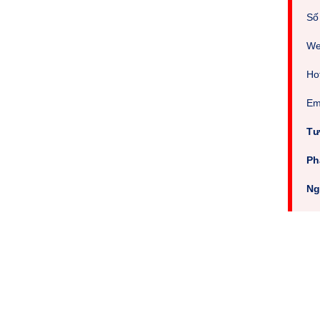
Số
We
Hot
E
Tư
Ph
Ng