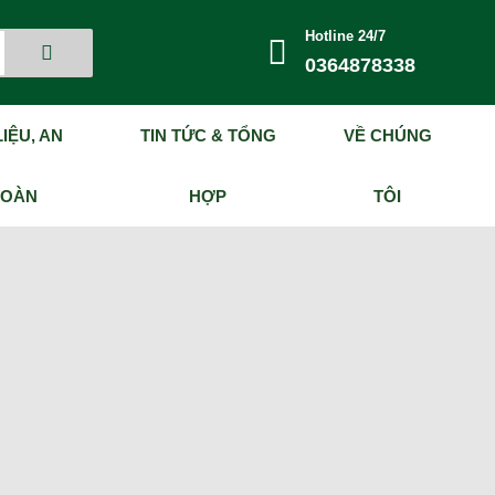
Hotline 24/7
0364878338
IỆU, AN
TIN TỨC & TỔNG
VỀ CHÚNG
TOÀN
HỢP
TÔI