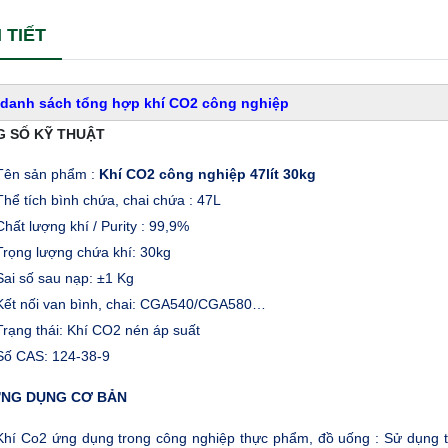
 TIẾT
 danh sách tổng hợp khí CO2 công nghiệp
 SỐ KỸ THUẬT
Tên sản phẩm :
Khí CO2 công nghiệp 47lít 30kg
Thể tích bình chứa, chai chứa : 47L
Chất lượng khí / Purity : 99,9%
Trọng lượng chứa khí: 30kg
Sai số sau nạp: ±1 Kg
Kết nối van bình, chai: CGA540/CGA580…
Trạng thái: Khí CO2 nén áp suất
Số CAS: 124-38-9
ỨNG DỤNG CƠ BẢN
Khí Co2 ứng dụng trong công nghiệp thực phẩm, đồ uống : Sử dụng tr