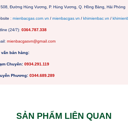
 508, Đường Hùng Vương, P. Hùng Vương, Q. Hồng Bàng, Hải Phòng
bsite :
mienbacgas.com.vn
/
mienbacgas.vn
/
khimienbac.vn
/
khimien
line (24/7):
0364.787.338
m
ail:
mienbacgasvn@gmail.com
 vấn bán hàng:
ạm Chuyên:
0934.291.119
uyễn Phương:
0344.689.289
SẢN PHẨM LIÊN QUAN