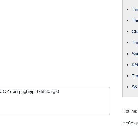
Tìn
Thể
Chấ
Tr
Sai
Kế
Trạ
Số
Hotline:
Hoặc q