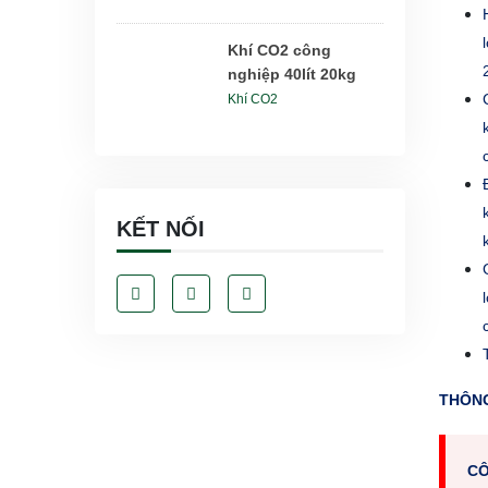
Khí CO2 công
nghiệp 40lít 20kg
Khí CO2
KẾT NỐI
THÔNG
CÔ