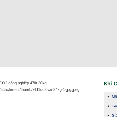
Khí C
Mã
Tê
Gi