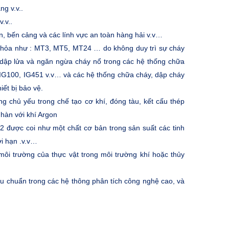
ng v.v..
.v..
n, bến cảng và các lính vực an toàn hàng hải v.v…
u hỏa như : MT3, MT5, MT24 … do không duy trì sự cháy
g dập lửa và ngăn ngừa cháy nổ trong các hệ thống chữa
 IG100, IG451 v.v… và các hệ thống chữa cháy, dập cháy
ết bị bảo vệ.
chủ yếu trong chế tạo cơ khí, đóng tàu, kết cấu thép
hàn với khí Argon
 được coi như một chất cơ bản trong sản suất các tinh
ới hạn .v.v…
môi trường của thực vật trong môi trường khí hoặc thủy
ệu chuẩn trong các hệ thông phân tích công nghệ cao, và