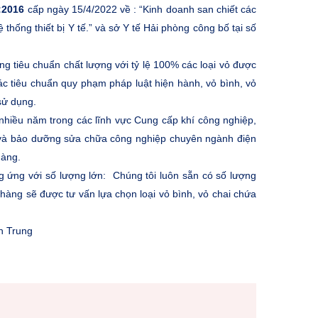
:2016
cấp ngày 15/4/2022 về : “Kinh doanh san chiết các
thống thiết bị Y tế.” và sở Y tế Hải phòng công bố tại số
ng tiêu chuẩn chất lượng với tỷ lệ 100% các loại vỏ được
c tiêu chuẩn quy phạm pháp luật hiện hành, vỏ bình, vỏ
 sử dụng.
 nhiều năm trong các lĩnh vực Cung cấp khí công nghiệp,
ặt và bảo dưỡng sửa chữa công nghiệp chuyên ngành điện
hàng.
g ứng với số lượng lớn:
Chúng tôi luôn sẵn có số lượng
ch hàng sẽ được tư vấn lựa chọn loại vỏ bình, vỏ chai chứa
ền Trung