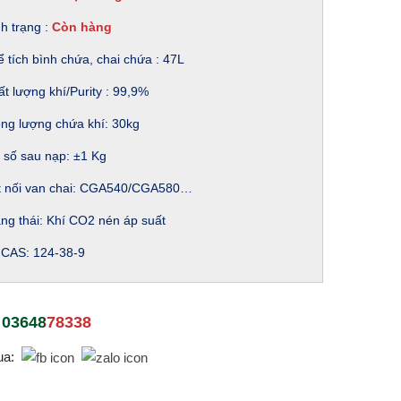
h trạng :
Còn hàng
 tích bình chứa, chai chứa : 47L
t lượng khí/Purity : 99,9%
ọng lượng chứa khí: 30kg
 số sau nạp: ±1 Kg
t nối van chai: CGA540/CGA580…
ng thái: Khí CO2 nén áp suất
 CAS: 124-38-9
0364878338
ua: