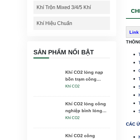
Khí Trộn Mixed 3/4/5 Khí
CHI
Khí Hiệu Chuẩn
Link
THÔNG
SẢN PHẨM NỔI BẬT
Khí CO2 lỏng nạp
bồn trạm công
nghiệp 5-25 tấn
Khí CO2
Khí CO2 lỏng công
nghiệp bình lỏng
DPL175lít 175kg
Khí CO2
CÁC 
Khí CO2 công