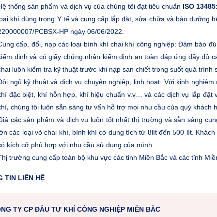
Hệ thống sản phẩm và dịch vụ của chúng tôi đạt tiêu chuẩn
ISO 13485
loại khí dùng trong Y tế và cung cấp lắp đặt, sửa chữa và bảo dưỡng hệ 
220000007/PCBSX-HP ngày 06/06/2022.
Cung cấp, đổi, nạp các loại bình khí chai khí công nghiệp: Đảm bảo đú
kiểm định và có giấy chứng nhận kiểm định an toàn đáp ứng đầy đủ cá
chai luôn kiểm tra kỹ thuật trước khi nạp san chiết trong suốt quá trình
Đội ngũ kỹ thuật và dịch vụ chuyên nghiệp, linh hoạt: Với kinh nghiệm
khí đặc biệt, khí hỗn hợp, khí hiệu chuẩn v.v… và các dịch vụ lắp đ
khí
,
chúng tôi luôn sẵn sàng tư vấn hỗ trợ mọi nhu cầu của quý khách 
Giá các sản phẩm và dịch vụ luôn tốt nhất thị trường và sẵn sàng cun
lớn các loại vỏ chai khí, bình khí có dung tích từ 8lít đến 500 lít. Khá
có kích cỡ phù hợp với nhu cầu sử dụng của mình.
Thị trường cung cấp toàn bộ khu vực các tỉnh Miền Bắc và các tỉnh Mi
 TIN LIÊN HỆ
NG TY CP ĐẦU TƯ KHÍ CÔNG NGHIỆP MIỀN BẮC