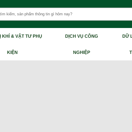
Ị KHÍ & VẬT TƯ PHỤ
DỊCH VỤ CÔNG
DỮ L
KIỆN
NGHIỆP