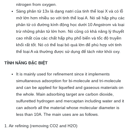
nitrogen from oxygen.
Sàng phân tử 13x là dạng natri của tinh thể loại X và có lỗ
mở lớn hơn nhiều so với tinh thể loại A. Nó sẽ hấp phụ các
phân tử có đường kính động học dưới 10 Angstrom và loại
trừ những phân tử lớn hơn. Nó cũng có khả năng lý thuyết
cao nhất của các chất hấp phụ phổ biến và tốc độ truyền
khối rất tốt. Nó có thể loại bỏ quá lớn để phù hợp với tinh
thể loại A và thường được sử dụng để tách nitơ khỏi oxy.
TÍNH NĂNG ĐẶC BIỆT
It is mainly used for refinement since it implements
simultaneous adsorption for bi-molecule and tri-molecule
and can be applied for liquefied and gaseous materials on
the whole. Main adsorbing target are carbon dioxide,
sulfuretted hydrogen and mercaptan including water and it
can adsorb all the material whose molecular diameter is
less than 10A. The main uses are as follows.
1. Air refining (removing CO2 and H2O)