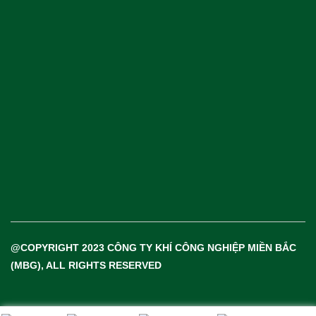
Khí Công Nghiệp & Khí Đặc Biệt
Thiết Bị & Vật Tư Ngành Khí
@COPYRIGHT 2023 CÔNG TY KHÍ CÔNG NGHIỆP MIỀN BẮC
(MBG), ALL RIGHTS RESERVED