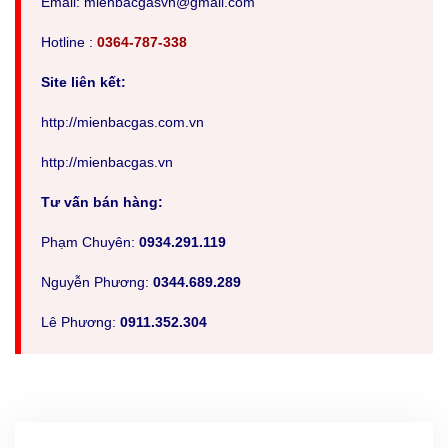
Em
ail: mienbacgasvn@gmail.com
Hotline :
0364-787-338
Site liên kết:
http://mienbacgas.com.vn
http://mienbacgas.vn
Tư vấn bán hàng:
Phạm Chuyên:
0934.291.119
Nguyễn Phương:
0344.689.289
Lê Phương:
0911.352.304