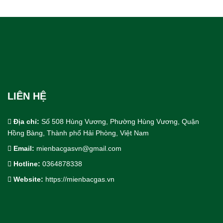
LIÊN HỆ
Địa chỉ:
Số 508 Hùng Vương, Phường Hùng Vương, Quận
Hồng Bàng, Thành phố Hải Phòng, Việt Nam
Email:
mienbacgasvn@gmail.com
Hotline:
0364878338
Cho Thuê bồn trạm khí công nghiệp
Website:
https://mienbacgas.vn
Thiết Kế & Thi Công Lắp Đặt
Dịch Vụ Công Nghiệp.