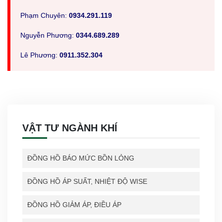
Phạm Chuyên:
0934.291.119
Nguyễn Phương:
0344.689.289
Lê Phương:
0911.352.304
VẬT TƯ NGÀNH KHÍ
ĐỒNG HỒ BÁO MỨC BỒN LỎNG
ĐỒNG HỒ ÁP SUẤT, NHIỆT ĐỘ WISE
ĐỒNG HỒ GIẢM ÁP, ĐIỀU ÁP