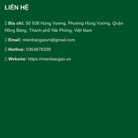
LIÊN HỆ
Địa chỉ:
Số 508 Hùng Vương, Phường Hùng Vương, Quận
Hồng Bàng, Thành phố Hải Phòng, Việt Nam
Email:
mienbacgasvn@gmail.com
Hotline:
0364878338
Cho Thuê bồn trạm khí công nghiệp
Website:
https://mienbacgas.vn
Thiết Kế & Thi Công Lắp Đặt
Dịch Vụ Công Nghiệp.
Khí Công Nghiệp & Khí Đặc Biệt
Thiết Bị & Vật Tư Ngành Khí