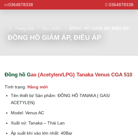
0364878338
0364878338
Trang chủ
Sản phẩm
ĐỒNG HỒ GIẢM ÁP, ĐIỀU ÁP
ĐỒNG HỒ GIẢM ÁP, ĐIỀU ÁP
Đồng hồ Gas (Acetylen/LPG) Tanaka Venus CGA 510
Tình trạng:
Hàng mới
Tên thiết bị/ Sản phẩm: ĐỒNG HỒ TANAKA ( GAS/
ACETYLEN)
Model: Venus AC
Xuất xứ: Tanaka – Thái Lan
Áp xuất khí vào lớn nhất: 40Bar