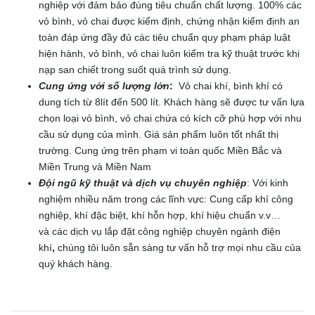
nghiệp với đảm bảo đúng tiêu chuẩn chất lượng. 100% các
vỏ bình, vỏ chai được kiểm định, chứng nhận kiểm định an
toàn đáp ứng đầy đủ các tiêu chuẩn quy phạm pháp luật
hiện hành, vỏ bình, vỏ chai luôn kiểm tra kỹ thuật trước khi
nạp san chiết trong suốt quá trình sử dụng.
Cung ứng với số lượng lớn
:
Vỏ chai khí, bình khí có
dung tích từ 8lít đến 500 lít. Khách hàng sẽ được tư vấn lựa
chọn loại vỏ bình, vỏ chai chứa có kích cỡ phù hợp với nhu
cầu sử dụng của mình. Giá sản phẩm luôn tốt nhất thị
trường. Cung ứng trên phạm vi toàn quốc Miền Bắc và
Miền Trung và Miền Nam
Đội ngũ kỹ thuật và dịch vụ chuyên nghiệp
: Với kinh
nghiệm nhiều năm trong các lĩnh vực: Cung cấp khí công
nghiệp, khí đặc biệt, khí hỗn hợp, khí hiệu chuẩn v.v…
và các dịch vụ lắp đặt công nghiệp chuyên ngành điện
khí
,
chúng tôi luôn sẵn sàng tư vấn hỗ trợ mọi nhu cầu của
quý khách hàng.