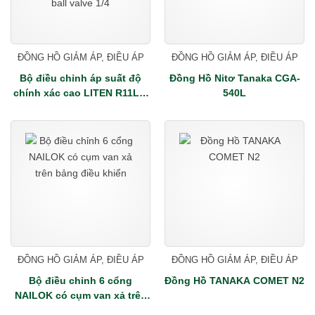
ĐỒNG HỒ GIẢM ÁP, ĐIỀU ÁP
ĐỒNG HỒ GIẢM ÁP, ĐIỀU ÁP
Bộ điều chỉnh áp suất độ
Đồng Hồ Nitơ Tanaka CGA-
chính xác cao LITEN R11LM
540L
( N2, O2, Ar, He, H2 ) bao
gồm van bi + ball valve
1/4"OD kết nối ra 1/4"OD
ĐỒNG HỒ GIẢM ÁP, ĐIỀU ÁP
ĐỒNG HỒ GIẢM ÁP, ĐIỀU ÁP
Bộ điều chỉnh 6 cổng
Đồng Hồ TANAKA COMET N2
NAILOK có cụm van xả trên
bảng điều khiển