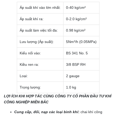
Áp suất khí vào lớn nhất:
0-40 kg/cm²
Áp suất khí ra:
0-2.0 kg/cm²
Áp suất làm việc tối đa:
0.98 kg/cm²
Lưu lượng (Áp suất):
5Nm³/h (0.05MPa)
Kiểu nối vào:
BS 341 No. 5
Kiều ren ra:
3/8 BSP RH
Loại:
2 gauge
Trọng lượng:
1.0 kg
LỢI ÍCH KHI HỢP TÁC CÙNG CÔNG TY CỔ PHẦN ĐẦU TƯ KHÍ
CÔNG NGHIỆP MIỀN BẮC
Cung cấp, đổi, nạp các loại bình khí
:
chai khí công